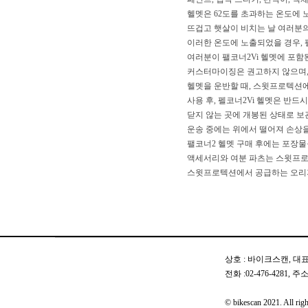
헬멧은 62도를 초과하는 온도에 
뜨겁고 햇살이 비치는 날 여러분의
이러한 온도에 노출되었을 경우, 
여러분이 팰코너2Vi 헬멧에 포함
커스터마이징은 권고하지 않으며, 
헬멧을 운반할 때, 스윗프로텍션
사용 후, 펠코너2Vi 헬멧은 반
닫지 않는 곳에 개봉된 상태로 보
운송 중에는 위에서 떨어져 손상을
팰코너2 헬멧 구매 후에는 포장물
액세서리와 여분 파츠는 스윗프로
스윗프로텍션에서 공급하는 오리
상호 : 바이크스캔, 대표 
전화 :02-476-4281
© bikescan 2021. All righ