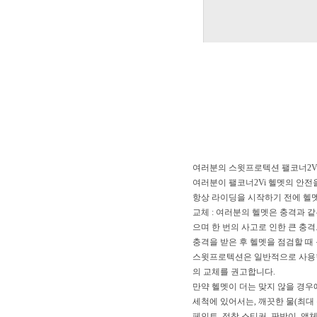
여러분의 스윗프로텍션 팰코너2V
여러분이 팰코너2Vi 헬멧의 안전
항상 라이딩을 시작하기 전에 헬멧
교체 : 여러분의 헬멧은 충격과 
으며 한 번의 사고로 인한 큰 충
충격을 받은 후 헬멧을 점검할 때
스윗프로텍션은 일반적으로 사용한 
의 교체를 권고합니다.
만약 헬멧이 더는 맞지 않을 경우
세척에 있어서는, 깨끗한 물(최대
페인트, 접착 스티커, 판박이, 액