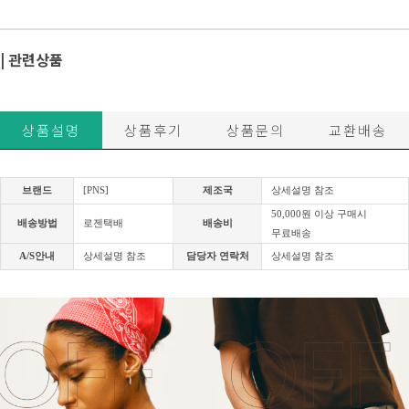
| 관련상품
상품설명
상품후기
상품문의
교환배송
브랜드
[PNS]
제조국
상세설명 참조
50,000원 이상 구매시
배송방법
로젠택배
배송비
무료배송
A/S안내
상세설명 참조
담당자 연락처
상세설명 참조