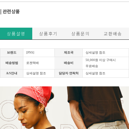
| 관련상품
상품설명
상품후기
상품문의
교환배송
브랜드
[PNS]
제조국
상세설명 참조
50,000원 이상 구매시
배송방법
로젠택배
배송비
무료배송
A/S안내
상세설명 참조
담당자 연락처
상세설명 참조